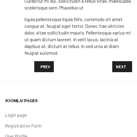
Curabitur mi dui, sollicitudin a tellus vitae, malesuada
scelerisque sem. Phasellus ut
ligula pellentesque ligula felis, commodo sit amet
congue at, feugiat eget tortor. Donec itae ultricies
dolor, vitae sollicitudin mauris. Pellentesque varius mi
ut quam dictum laoreet. In velit lacus, lacinia at
dapibus at, dictum at tellus. In sed urna at diam
feugiat euismod.
PREVIOUS ARTICLE: BIDEN TO ANNOUNCE SEVERAL 
NEXT ARTI
PREV
NEXT
JOOMLA! PAGES
Login page
Registration Form
User Profile